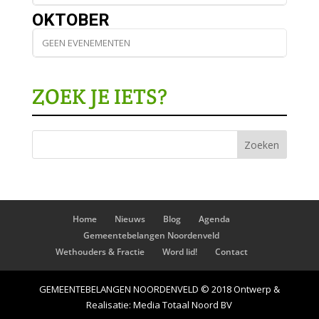
OKTOBER
GEEN EVENEMENTEN
ZOEK JE IETS?
Home
Nieuws
Blog
Agenda
Gemeentebelangen Noordenveld
Wethouders & Fractie
Word lid!
Contact
GEMEENTEBELANGEN NOORDENVELD © 2018 Ontwerp &
Realisatie: Media Totaal Noord BV