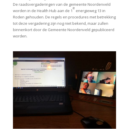
De raadsvergaderingen van de gemeente Noordenveld
e
worden in de Health Hub aan de 1
energieweg 13 in
Roden gehouden. De regels en procedures met betrekking
tot deze vergadering zijn nog niet bekend, maar zullen
binnenkort door de Gemeente Noordenveld gepubliceerd
worden.