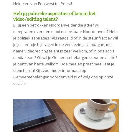
Heide en van Een west tot Peest!
Heb jij politieke aspiraties of ben jij hét
video/editing talent?
Bij jij een betrokken Noordenvelder die actief wil
meepraten over een mooi en leefbaar Noordenveld? Heb
je politiek aspiraties? Als raadslid of in de steunfractie? Wil
je je steentje bijdragen in de verkiezingscampagne, met
name video/editing talent is zeer welkom, of in ons social
media team? Of wil je Gemeentebelangen steunen als lid?
Je bent van harte welkom! Doe mee en praat mee, laat je
stem horen! Kijk voor meer informatie op
GemeentebelangenNoordenveld.nl of volg ons op onze
socials.