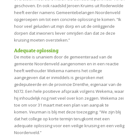
geschoven. En ook raadslid Jeroen Kruims uit Roderwolde
heeft eerder namens Gemeentebelangen Noordenveld
opgeroepen om tot een concrete oplossing te komen. “Ik
hoor veel geluiden uit mijn dorp en uit de omliggende
dorpen dat inwoners liever omrijden dan dat ze deze
kruising moeten oversteken.”
Adequate oplossing
De motie is unaniem door de gemeenteraad van de
gemeente Noordenveld aangenomen en in een reactie
heeft wethouder Wekema namens het college
aangegeven dat er inmiddels is gesproken met
gedeputeerde en de provincie Drenthe, eigenaar van de
N372. Een hele positieve afspraak volgens Wekema, waar
hij inhoudelijk nog niet veel over kon zeggen. Wekema zei
toe om voor 31 maart met een plan van aanpak te
komen. Veurman is blij met deze toezegging. “We zijn blij
dat het college op korte termijn terugkomt met een
adequate oplossing voor een veilige kruising en een veilig
Noordenveld.”