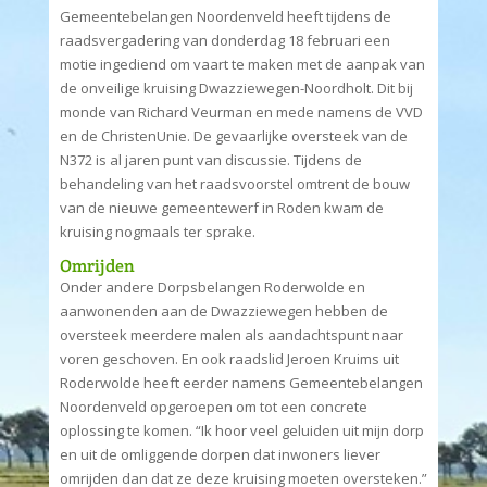
Gemeentebelangen Noordenveld heeft tijdens de
raadsvergadering van donderdag 18 februari een
motie ingediend om vaart te maken met de aanpak van
de onveilige kruising Dwazziewegen-Noordholt. Dit bij
monde van Richard Veurman en mede namens de VVD
en de ChristenUnie. De gevaarlijke oversteek van de
N372 is al jaren punt van discussie. Tijdens de
behandeling van het raadsvoorstel omtrent de bouw
van de nieuwe gemeentewerf in Roden kwam de
kruising nogmaals ter sprake.
Omrijden
Onder andere Dorpsbelangen Roderwolde en
aanwonenden aan de Dwazziewegen hebben de
oversteek meerdere malen als aandachtspunt naar
voren geschoven. En ook raadslid Jeroen Kruims uit
Roderwolde heeft eerder namens Gemeentebelangen
Noordenveld opgeroepen om tot een concrete
oplossing te komen. “Ik hoor veel geluiden uit mijn dorp
en uit de omliggende dorpen dat inwoners liever
omrijden dan dat ze deze kruising moeten oversteken.”