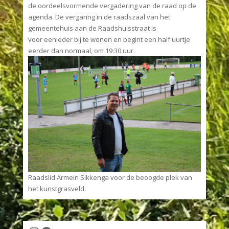
de oordeelsvormende vergadering van de raad op de
agenda. De vergaring in de raadszaal van het
gemeentehuis aan de Raadshuisstraat is
voor eenieder bij te wonen en begint een half uurtje
eerder dan normaal, om 19:30 uur.
Raadslid Armein Sikkenga voor de beoogde plek van
het kunstgrasveld.