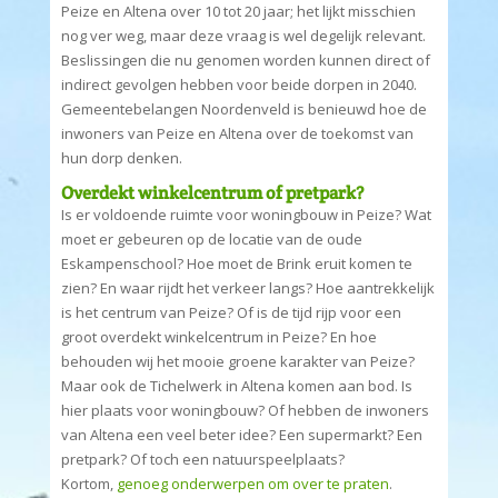
Peize en Altena over 10 tot 20 jaar; het lijkt misschien
nog ver weg, maar deze vraag is wel degelijk relevant.
Beslissingen die nu genomen worden kunnen direct of
indirect gevolgen hebben voor beide dorpen in 2040.
Gemeentebelangen Noordenveld is benieuwd hoe de
inwoners van Peize en Altena over de toekomst van
hun dorp denken.
Overdekt winkelcentrum of pretpark?
Is er voldoende ruimte voor woningbouw in Peize? Wat
moet er gebeuren op de locatie van de oude
Eskampenschool? Hoe moet de Brink eruit komen te
zien? En waar rijdt het verkeer langs? Hoe aantrekkelijk
is het centrum van Peize? Of is de tijd rijp voor een
groot overdekt winkelcentrum in Peize? En hoe
behouden wij het mooie groene karakter van Peize?
Maar ook de Tichelwerk in Altena komen aan bod. Is
hier plaats voor woningbouw? Of hebben de inwoners
van Altena een veel beter idee? Een supermarkt? Een
pretpark? Of toch een natuurspeelplaats?
Kortom,
genoeg onderwerpen om over te praten
.