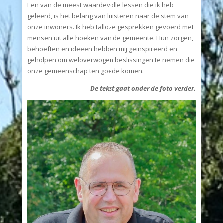
Een van de meest waardevolle lessen die ik heb
geleerd, is het belang van luisteren naar de stem van
onze inwoners. Ik heb talloze gesprekken gevoerd met
mensen uit alle hoeken van de gemeente. Hun zorgen,
behoeften en ideeën hebben mij geïnspireerd en
geholpen om weloverwogen beslissingen te nemen die
onze gemeenschap ten goede komen.
De tekst gaat onder de foto verder.