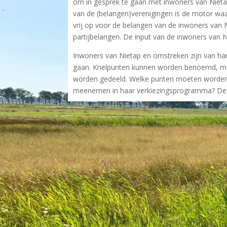
om in gesprek te gaan met inwoners van Niet
van de (belangen)verenigingen is de motor 
vrij op voor de belangen van de inwoners van 
partijbelangen. De input van de inwoners van 
Inwoners van Nietap en omstreken zijn van ha
gaan. Knelpunten kunnen worden benoemd, maa
worden gedeeld. Welke punten moeten worden
meenemen in haar verkiezingsprogramma? De 