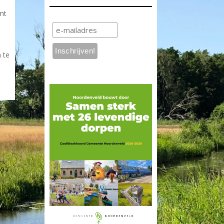
mt
 te