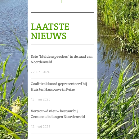
LAATSTE
NIEUWS
Drie “Meidenspeeches” in de raad van
Noordenveld
27 juni 2026
Coalitieakkoord gepresenteerd bij
Huis ter Hansouwe in Peize
13 mei 2026
Vertrouwd nieuw bestuur bij
Gemeentebelangen Noordenveld
12 mei 2026