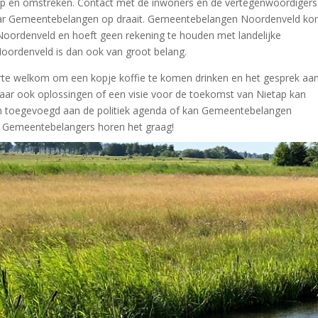
ap en omstreken. Contact met de inwoners en de vertegenwoordigers
waar Gemeentebelangen op draait. Gemeentebelangen Noordenveld ko
Noordenveld en hoeft geen rekening te houden met landelijke
Noordenveld is dan ook van groot belang.
rte welkom om een kopje koffie te komen drinken en het gesprek aan
r ook oplossingen of een visie voor de toekomst van Nietap kan
 toegevoegd aan de politiek agenda of kan Gemeentebelangen
Gemeentebelangers horen het graag!