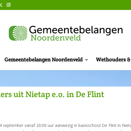
Gemeentebelangen Noordenveld
Wethouders & 
s uit Nietap e.o. in De Flint
 september vanaf 20:00 uur aanwezig in basisschool De Flint in Niet