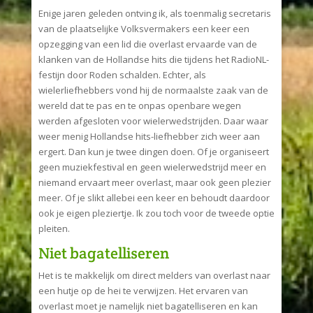
Enige jaren geleden ontving ik, als toenmalig secretaris
van de plaatselijke Volksvermakers een keer een
opzegging van een lid die overlast ervaarde van de
klanken van de Hollandse hits die tijdens het RadioNL-
festijn door Roden schalden. Echter, als
wielerliefhebbers vond hij de normaalste zaak van de
wereld dat te pas en te onpas openbare wegen
werden afgesloten voor wielerwedstrijden. Daar waar
weer menig Hollandse hits-liefhebber zich weer aan
ergert. Dan kun je twee dingen doen. Of je organiseert
geen muziekfestival en geen wielerwedstrijd meer en
niemand ervaart meer overlast, maar ook geen plezier
meer. Of je slikt allebei een keer en behoudt daardoor
ook je eigen pleziertje. Ik zou toch voor de tweede optie
pleiten.
Niet bagatelliseren
Het is te makkelijk om direct melders van overlast naar
een hutje op de hei te verwijzen. Het ervaren van
overlast moet je namelijk niet bagatelliseren en kan