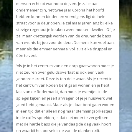
mensen echt tot wanhoop drijven. Je zal maar
ondernemer zijn, net twee jaar Corona het hoofd
hebben kunnen bieden en vervolgens ligt de hele
straat voor je deur open. Je zal maar jarenlang bij elke
stevige regenbui je keuken weer moeten dweilen. Of je
zal maar knettergek worden van de dreunende bass
van events bij jou voor de deur. De mens kan veel aan,
maar als die emmer eenmaal vol is, is elke druppel er
één te veel.
‘Als je in het centrum van een dorp gaat wonen moet je
niet zeuren over geluidsoverlast’ is ook een vaak
gehoorde kreet. Deze is ten dele waar. Als je recent in
het centrum van Roden bent gaan wonen en je hebt
last van de Rodermarkt, dan moet je eventjes in de
spiegel kijken en jezelf afvragen of je je huiswerk wel
goed hebt gemaakt. Maar als je daar bent gaan wonen
in een tijd dat er alleen nog maar stemmingsorkestjes
in de cafés speelden, is dat niet meer te vergelijken
met de harde bass die je vandaag de dag vaak hoort
en waarbij het porselein je van de planken trilt.