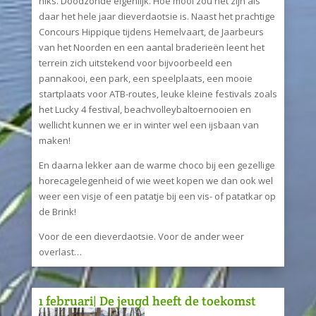
niks. Doodzonde eigenlijk. Hoe mooi zou het zijn als
daar het hele jaar dieverdaotsie is. Naast het prachtige
Concours Hippique tijdens Hemelvaart, de Jaarbeurs
van het Noorden en een aantal braderieën leent het
terrein zich uitstekend voor bijvoorbeeld een
pannakooi, een park, een speelplaats, een mooie
startplaats voor ATB-routes, leuke kleine festivals zoals
het Lucky 4 festival, beachvolleybaltoernooien en
wellicht kunnen we er in winter wel een ijsbaan van
maken!
En daarna lekker aan de warme choco bij een gezellige
horecagelegenheid of wie weet kopen we dan ook wel
weer een visje of een patatje bij een vis- of patatkar op
de Brink!
Voor de een dieverdaotsie. Voor de ander weer
overlast…
1 februari| De jeugd heeft de toekomst