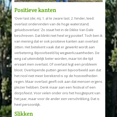
Positieve kanten
‘Over·last (de; m), 1. al te zware last. 2. hinder, leed:
overlast ondervinden van de hoge waterstand;
geluidsoverlast.’ Zo staat het in de Dikke Van Dale
beschreven. Dat klinkt niet heel erg positief. Toch ben ik
van mening dat er ook positieve kanten aan overlast
zitten. Het betekent vaak dat er gewerkt wordt aan
verbetering. Bijvoorbeeld bij wegwerkzaamheden. De
weg zal uiteindelijk beter worden, maar tot die tijd
ervaart men overlast. Of overlast legt een probleem
bloot. Overlopende putten geven bijvoorbeeld aan dat
het riool niet meer berekend is op de hoeveelheden
regen. Maar overlast geeft ook aan dat mensen ergens
plezier hebben. Denk maar aan een festival of een
dorpsfeest. Voor velen onder ons het hoogtepunt van
het jaar, maar voor de ander een verschrikking. Dat is
heel persoonlijk.
Slikken