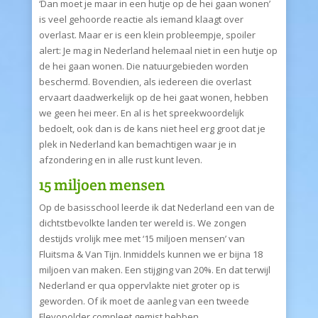
‘Dan moet je maar in een hutje op de hei gaan wonen’
is veel gehoorde reactie als iemand klaagt over
overlast. Maar er is een klein probleempje, spoiler
alert: Je mag in Nederland helemaal niet in een hutje op
de hei gaan wonen. Die natuurgebieden worden
beschermd. Bovendien, als iedereen die overlast
ervaart daadwerkelijk op de hei gaat wonen, hebben
we geen hei meer. En al is het spreekwoordelijk
bedoelt, ook dan is de kans niet heel erg groot dat je
plek in Nederland kan bemachtigen waar je in
afzondering en in alle rust kunt leven.
15 miljoen mensen
Op de basisschool leerde ik dat Nederland een van de
dichtstbevolkte landen ter wereld is. We zongen
destijds vrolijk mee met ‘15 miljoen mensen’ van
Fluitsma & Van Tijn. Inmiddels kunnen we er bijna 18
miljoen van maken. Een stijging van 20%. En dat terwijl
Nederland er qua oppervlakte niet groter op is
geworden. Of ik moet de aanleg van een tweede
Flevopolder compleet gemist hebben…